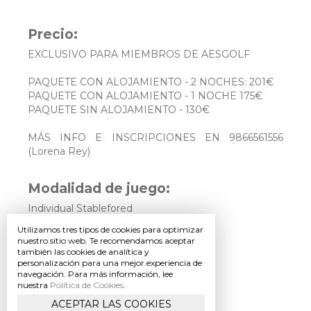
Peinador,
s/n
36890
Precio:
-
Mondariz
EXCLUSIVO PARA MIEMBROS DE AESGOLF
Balneario
(Pontevedra)
Tel.:
PAQUETE CON ALOJAMIENTO - 2 NOCHES: 201€
(+34)
986
PAQUETE CON ALOJAMIENTO - 1 NOCHE 175€
656
PAQUETE SIN ALOJAMIENTO - 130€
156
Aviso
MÁS INFO E INSCRIPCIONES EN 9866561556
legal
(Lorena Rey)
·
Política
de
Privacidad
Modalidad de juego:
·
Condiciones
Individual Stablefored
Generales
Utilizamos tres tipos de cookies para optimizar
nuestro sitio web. Te recomendamos aceptar
Turnos de juego:
también las cookies de analítica y
personalización para una mejor experiencia de
Turno de mañana
navegación. Para más información, lee
nuestra
Política de Cookies
.
ACEPTAR LAS COOKIES