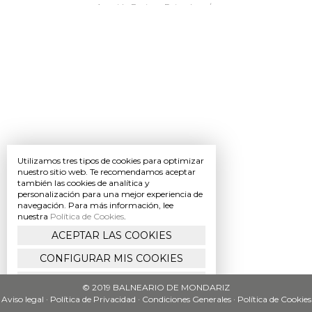
BODAS
Avenida Enrique Peinador, s/n
36890 - Mondariz Balneario (Pontevedra)
Tel.: (+34) 986 656 156 - Fax: (+34) 986 656 186
EVENTOS
MÁS
Utilizamos tres tipos de cookies para optimizar
nuestro sitio web. Te recomendamos aceptar
también las cookies de analítica y
personalización para una mejor experiencia de
navegación. Para más información, lee
MONDARIZ
nuestra
Política de Cookies
.
ACEPTAR LAS COOKIES
CONFIGURAR MIS COOKIES
BALNEARIO
DE
NO ACEPTO USAR COOKIES
© 2019 BALNEARIO DE MONDARIZ
MONDARIZ
Avenida
Aviso legal
·
Política de Privacidad
·
Condiciones Generales
·
Política de Cookies
Enrique