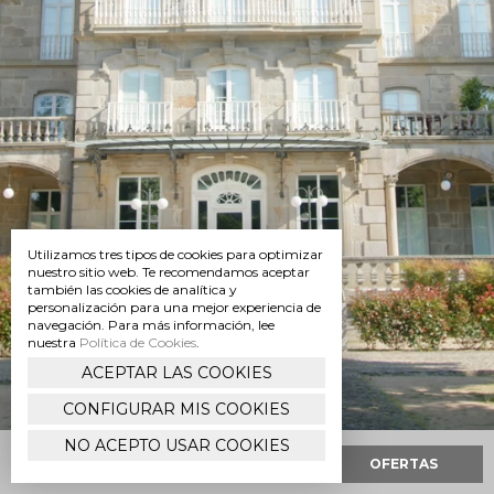
BODAS
EVENTOS
MÁS
Utilizamos tres tipos de cookies para optimizar
nuestro sitio web. Te recomendamos aceptar
también las cookies de analítica y
personalización para una mejor experiencia de
navegación. Para más información, lee
MONDARIZ
nuestra
Política de Cookies
.
ACEPTAR LAS COOKIES
CONFIGURAR MIS COOKIES
BALNEARIO
DE
NO ACEPTO USAR COOKIES
MONDARIZ
RESERVAR
REGALA
OFERTAS
Avenida
Enrique